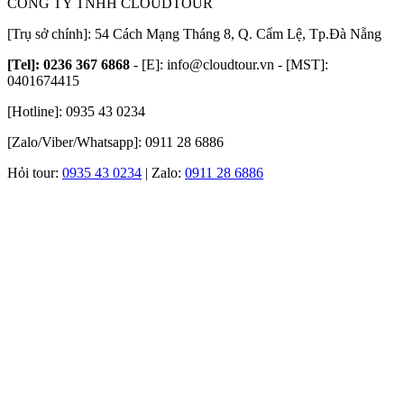
CÔNG TY TNHH CLOUDTOUR
[Trụ sở chính]: 54 Cách Mạng Tháng 8, Q. Cẩm Lệ, Tp.Đà Nẵng
[Tel]: 0236 367 6868
- [E]:
info@cloudtour.vn
- [MST]:
0401674415
[Hotline]: 0935 43 0234
[Zalo/Viber/Whatsapp]: 0911 28 6886
Hỏi tour:
0935 43 0234
| Zalo:
0911 28 6886