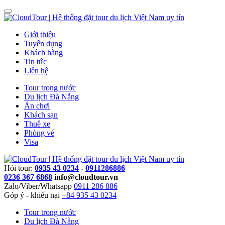
Giới thiệu
Tuyển dụng
Khách hàng
Tin tức
Liên hệ
Tour trong nước
Du lịch Đà Nẵng
Ăn chơi
Khách sạn
Thuê xe
Phòng vé
Visa
Hỏi tour:
0935 43 0234
-
0911286886
0236 367 6868
info@cloudtour.vn
Zalo/Viber/Whatsapp
0911 286 886
Góp ý - khiếu nại
+84 935 43 0234
Tour trong nước
Du lịch Đà Nẵng