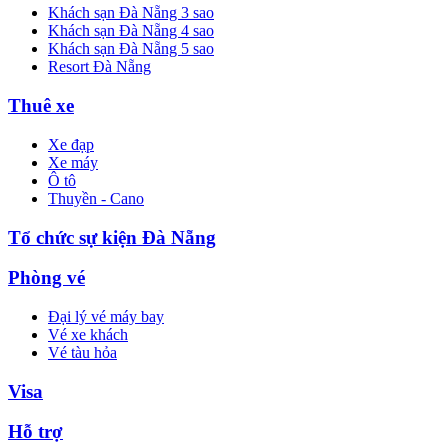
Khách sạn Đà Nẵng 3 sao
Khách sạn Đà Nẵng 4 sao
Khách sạn Đà Nẵng 5 sao
Resort Đà Nẵng
Thuê xe
Xe đạp
Xe máy
Ô tô
Thuyền - Cano
Tổ chức sự kiện Đà Nẵng
Phòng vé
Đại lý vé máy bay
Vé xe khách
Vé tàu hỏa
Visa
Hỗ trợ