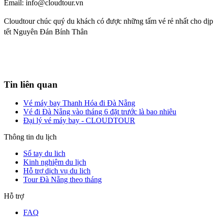
Email:
info@cloudtour.vn
Cloudtour chúc quý du khách có được những tấm vé rẻ nhất cho dịp
tết Nguyên Đán Bính Thân
Tin liên quan
Vé máy bay Thanh Hóa đi Đà Nẵng
Vé đi Đà Nẵng vào tháng 6 đặt trước là bao nhiêu
Đại lý vé máy bay - CLOUDTOUR
Thông tin du lịch
Sổ tay du lich
Kinh nghiệm du lịch
Hỗ trợ dịch vụ du lich
Tour Đà Nẵng theo tháng
Hỗ trợ
FAQ