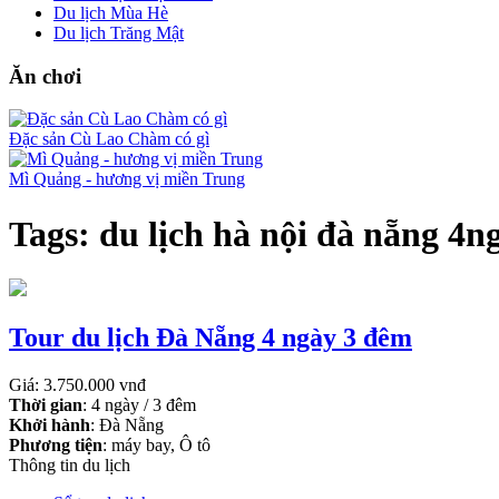
Du lịch Mùa Hè
Du lịch Trăng Mật
Ăn chơi
Đặc sản Cù Lao Chàm có gì
Mì Quảng - hương vị miền Trung
Tags: du lịch hà nội đà nẵng 4n
Tour du lịch Đà Nẵng 4 ngày 3 đêm
Giá: 3.750.000 vnđ
Thời gian
: 4 ngày / 3 đêm
Khởi hành
: Đà Nẵng
Phương tiện
: máy bay, Ô tô
Thông tin du lịch