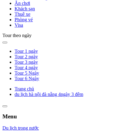
Ăn chơi
Khách sạn
Thuê xe
Phòng vé
Visa
Tour theo ngày
Tour 1 ngày
Tour 2 ngày
Tour 3 ngày
Tour 4 ngày
Tour 5 Ngày
Tour 6 Ngày
Trang chủ
du lịch hà nội đà nẵng 4ngày 3 đêm
Menu
Du lịch trong nước