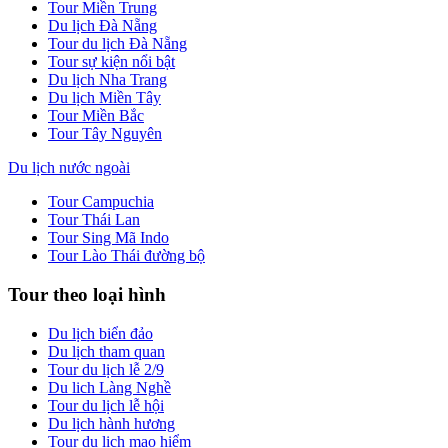
Tour Miền Trung
Du lịch Đà Nẵng
Tour du lịch Đà Nẵng
Tour sự kiện nổi bật
Du lịch Nha Trang
Du lịch Miền Tây
Tour Miền Bắc
Tour Tây Nguyên
Du lịch nước ngoài
Tour Campuchia
Tour Thái Lan
Tour Sing Mã Indo
Tour Lào Thái đường bộ
Tour theo loại hình
Du lịch biển đảo
Du lịch tham quan
Tour du lịch lễ 2/9
Du lich Làng Nghề
Tour du lịch lễ hội
Du lịch hành hương
Tour du lịch mạo hiểm