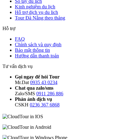
Sổ tay du lich
Kinh nghiệm du lịch
Hỗ trợ dịch vụ du lich
Tour Đà Nẵng theo tháng
Hỗ trợ
FAQ
Chính sách và quy định
Bảo mật thông tin
Hướng dẫn thanh toán
Tư vấn dịch vụ
Gọi ngay để hỏi Tour
Mr.Dat
0935 43 0234
Chat qua zalo/sms
Zalo/SMS
0911 286 886
Phản ánh dịch vụ
CSKH
0236 367 6868