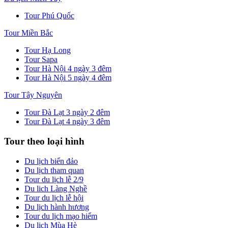
Tour Phú Quốc
Tour Miền Bắc
Tour Hạ Long
Tour Sapa
Tour Hà Nội 4 ngày 3 đêm
Tour Hà Nội 5 ngày 4 đêm
Tour Tây Nguyên
Tour Đà Lạt 3 ngày 2 đêm
Tour Đà Lạt 4 ngày 3 đêm
Tour theo loại hình
Du lịch biển đảo
Du lịch tham quan
Tour du lịch lễ 2/9
Du lich Làng Nghề
Tour du lịch lễ hội
Du lịch hành hương
Tour du lịch mạo hiểm
Du lịch Mùa Hè