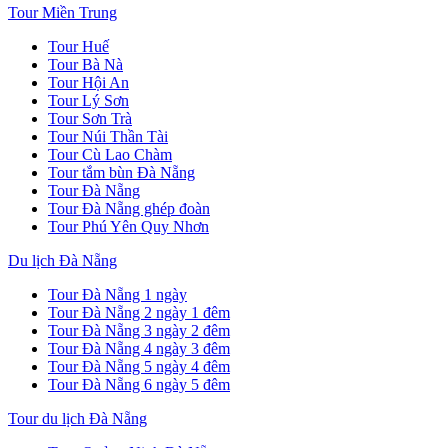
Tour Miền Trung
Tour Huế
Tour Bà Nà
Tour Hội An
Tour Lý Sơn
Tour Sơn Trà
Tour Núi Thần Tài
Tour Cù Lao Chàm
Tour tắm bùn Đà Nẵng
Tour Đà Nẵng
Tour Đà Nẵng ghép đoàn
Tour Phú Yên Quy Nhơn
Du lịch Đà Nẵng
Tour Đà Nẵng 1 ngày
Tour Đà Nẵng 2 ngày 1 đêm
Tour Đà Nẵng 3 ngày 2 đêm
Tour Đà Nẵng 4 ngày 3 đêm
Tour Đà Nẵng 5 ngày 4 đêm
Tour Đà Nẵng 6 ngày 5 đêm
Tour du lịch Đà Nẵng