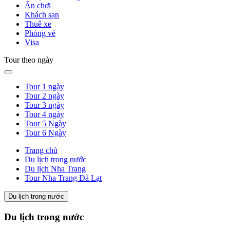
Ăn chơi
Khách sạn
Thuê xe
Phòng vé
Visa
Tour theo ngày
Tour 1 ngày
Tour 2 ngày
Tour 3 ngày
Tour 4 ngày
Tour 5 Ngày
Tour 6 Ngày
Trang chủ
Du lịch trong nước
Du lịch Nha Trang
Tour Nha Trang Đà Lạt
Du lịch trong nước
Du lịch trong nước