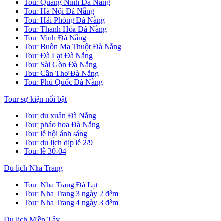
Tour Quảng Ninh Đà Nẵng
Tour Hà Nội Đà Nẵng
Tour Hải Phòng Đà Nẵng
Tour Thanh Hóa Đà Nẵng
Tour Vinh Đà Nẵng
Tour Buôn Ma Thuột Đà Nẵng
Tour Đà Lạt Đà Nẵng
Tour Sài Gòn Đà Nẵng
Tour Cần Thơ Đà Nẵng
Tour Phú Quốc Đà Nẵng
Tour sự kiện nổi bật
Tour du xuân Đà Nẵng
Tour pháo hoa Đà Nẵng
Tour lễ hội ánh sáng
Tour du lịch dịp lễ 2/9
Tour lễ 30-04
Du lịch Nha Trang
Tour Nha Trang Đà Lạt
Tour Nha Trang 3 ngày 2 đêm
Tour Nha Trang 4 ngày 3 đêm
Du lịch Miền Tây