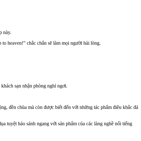
ẹp này.
p to heaven!” chắc chắn sẽ làm mọi người hài lòng.
 khách sạn nhận phòng nghỉ ngơi.
ộng, đền chùa mà còn được biết đến với những tác phẩm điêu khắc đá
lụa tuyệt hảo sánh ngang với sản phẩm của các làng nghề nổi tiếng