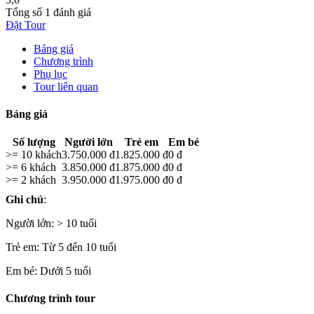
Tổng số
1
đánh giá
Đặt Tour
Bảng giá
Chương trình
Phụ lục
Tour liên quan
Bảng giá
Số lượng
Người lớn
Trẻ em
Em bé
>= 10 khách
3.750.000 đ
1.825.000 đ
0 đ
>= 6 khách
3.850.000 đ
1.875.000 đ
0 đ
>= 2 khách
3.950.000 đ
1.975.000 đ
0 đ
Ghi chú
:
Người lớn: > 10 tuổi
Trẻ em: Từ 5 đến 10 tuổi
Em bé: Dưới 5 tuổi
Chương trình tour