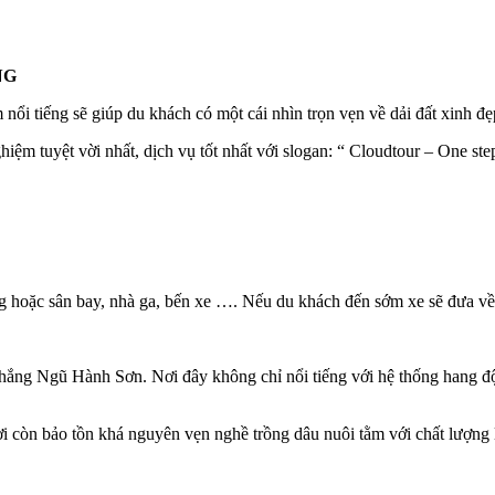
NG
nổi tiếng sẽ giúp du khách có một cái nhìn trọn vẹn về dải đất xinh đ
ệm tuyệt vời nhất, dịch vụ tốt nhất với slogan: “ Cloudtour – One ste
hoặc sân bay, nhà ga, bến xe …. Nếu du khách đến sớm xe sẽ đưa về
thắng Ngũ Hành Sơn. Nơi đây không chỉ nổi tiếng với hệ thống hang đ
i còn bảo tồn khá nguyên vẹn nghề trồng dâu nuôi tằm với chất lượng 