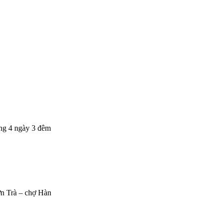
ẵng 4 ngày 3 đêm
n Trà – chợ Hàn