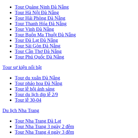
Tour Quảng Ninh Đà Nẵng
Tour Hà Nội Đà Nẵng
Tour Hải Phòng Đà Nẵng
Tour Thanh Hóa Đà Nẵng
Tour Vinh Đà Nẵng
Tour Buôn Ma Thuột Đà Nẵng
Tour Đà Lạt Đà Nẵng
Tour Sài Gòn Đà Nẵng
Tour Cần Thơ Đà Nẵng
Tour Phú Quốc Đà Nẵng
Tour sự kiện nổi bật
Tour du xuân Đà Nẵng
Tour pháo hoa Đà Nẵng
Tour lễ hội ánh sáng
Tour du lịch dịp lễ 2/9
Tour lễ 30-04
Du lịch Nha Trang
Tour Nha Trang Đà Lạt
Tour Nha Trang 3 ngày 2 đêm
Tour Nha Trang 4 ngày 3 đêm