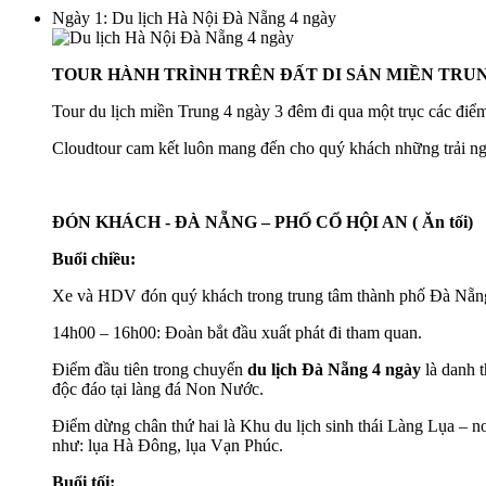
Ngày 1: Du lịch Hà Nội Đà Nẵng 4 ngày
TOUR HÀNH TRÌNH TRÊN ĐẤT DI SẢN MIỀN TRU
Tour du lịch miền Trung 4 ngày 3 đêm đi qua một trục các điểm 
Cloudtour cam kết luôn mang đến cho quý khách những trải nghi
ĐÓN KHÁCH - ĐÀ NẴNG – PHỐ CỔ HỘI AN ( Ăn tối)
Buổi chiều:
Xe và HDV đón quý khách trong trung tâm thành phố Đà Nẵng 
14h00 – 16h00: Đoàn bắt đầu xuất phát đi tham quan.
Điểm đầu tiên trong chuyến
du lịch Đà Nẵng 4 ngày
là danh 
độc đáo tại làng đá Non Nước.
Điểm dừng chân thứ hai là Khu du lịch sinh thái Làng Lụa – nơ
như: lụa Hà Đông, lụa Vạn Phúc.
Buổi tối: