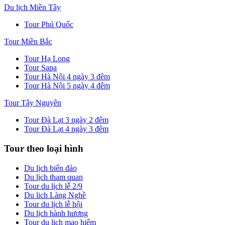
Du lịch Miền Tây
Tour Phú Quốc
Tour Miền Bắc
Tour Hạ Long
Tour Sapa
Tour Hà Nội 4 ngày 3 đêm
Tour Hà Nội 5 ngày 4 đêm
Tour Tây Nguyên
Tour Đà Lạt 3 ngày 2 đêm
Tour Đà Lạt 4 ngày 3 đêm
Tour theo loại hình
Du lịch biển đảo
Du lịch tham quan
Tour du lịch lễ 2/9
Du lich Làng Nghề
Tour du lịch lễ hội
Du lịch hành hương
Tour du lịch mạo hiểm