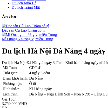
Du lịch Mùa Hè
Du lịch Trăng Mật
Ăn chơi
Đặc sản Cù Lao Chàm có gì
Mì Quảng - hương vị miền Trung
Du lịch Hà Nội Đà Nẵng 4 ngày
Du lịch Hà Nội Đà Nẵng 4 ngày 3 đêm - Khởi hành hằng ngày từ 2 k
Mã Tour:
CDT-41
Thời gian:
4 ngày 3 đêm
Điểm khởi hành:
Đà Nẵng
Phương tiện:
Ô tô
Hình thức:
KH hằng ngày
Lịch trình:
Đà Nẵng – Ngũ Hành Sơn – Non Nước – Làng Lụa –
Giá Tour
3.750.000 VND
5,0