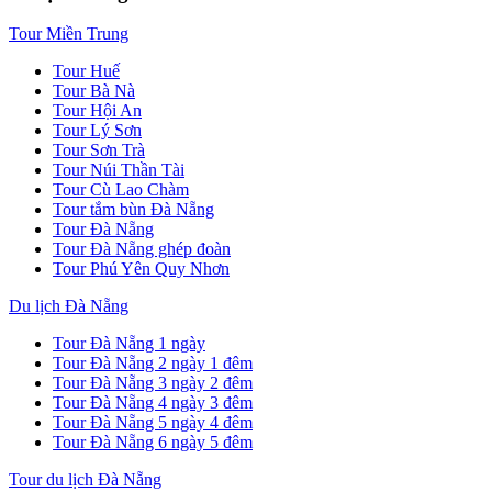
Tour Miền Trung
Tour Huế
Tour Bà Nà
Tour Hội An
Tour Lý Sơn
Tour Sơn Trà
Tour Núi Thần Tài
Tour Cù Lao Chàm
Tour tắm bùn Đà Nẵng
Tour Đà Nẵng
Tour Đà Nẵng ghép đoàn
Tour Phú Yên Quy Nhơn
Du lịch Đà Nẵng
Tour Đà Nẵng 1 ngày
Tour Đà Nẵng 2 ngày 1 đêm
Tour Đà Nẵng 3 ngày 2 đêm
Tour Đà Nẵng 4 ngày 3 đêm
Tour Đà Nẵng 5 ngày 4 đêm
Tour Đà Nẵng 6 ngày 5 đêm
Tour du lịch Đà Nẵng