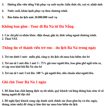
3.
Hướng dẫn viên tiếng Việt phục vụ suốt tuyến: kiến thức tốt, vui vẻ, nhiệt tình
4.
Nước suối, khăn lạnh phục vụ theo chương trình.
5.
Bảo hiểm du lịch mức 20.000.000 vnd/ vụ
Không bao gồm - Tour đi Bà Nà từ Đà Nẵng
1. Các chi phí cá nhân khác: điện thoại, giặt ủi, thức uống ngoài chương trình.
2. Thuế VAT.
Thông tin về thành viên trẻ em: - du lịch Bà Nà trong ngày
1. Trẻ em dưới 1 mét: miễn phí, công ty du lịch chỉ mua bảo hiểm cho bé
2. Trẻ em từ 1 mét đến 1 mét 3 : 75% giá tour người lớn, bao gồm ghế ngồi trên xe,
vé cáp treo khứ hồi Bà Nà cho bé
3. Trẻ em từ 1 mét 3 trở lên: 100 % giá người lớn, tiêu chuẩn như người lớn.
Ghi chú Tour Bà Nà 1 ngày
1. Để đảm bảo chất lượng dịch vụ tốt nhất, quý khách vui lòng thông báo sớm về số
lượng người để đặt chỗ
2. Đề nghị Quý khách cung cấp danh sách chính xác (bao gồm họ và tên; ngày,
tháng, năm sinh) để công ty làm thủ tục mua bảo hiểm du lịch.