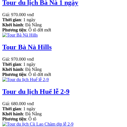
Tour du lịch Bà Nà 1 ngày
Giá: 970.000 vnđ
Thời gian
: 1 ngày
Khởi hành
: Đà Nẵng
Phương tiện
: Ô tô đời mới
Tour Bà Nà Hills
Giá: 970.000 vnđ
Thời gian
: 1 ngày
Khởi hành
: Đà Nẵng
Phương tiện
: Ô tô đời mới
Tour du lịch Huế lễ 2-9
Giá: 680.000 vnđ
Thời gian
: 1 ngày
Khởi hành
: Đà Nẵng
Phương tiện
: Ô tô