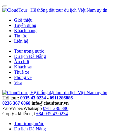
Giới thiệu
Tuyển dụng
Khách hàng
Tin tức
Liên hệ
Tour trong nước
Du lịch Đà Nẵng
Ăn chơi
Khách sạn
Thuê xe
Phòng vé
Visa
Hỏi tour:
0935 43 0234
-
0911286886
0236 367 6868
info@cloudtour.vn
Zalo/Viber/Whatsapp
0911 286 886
Góp ý - khiếu nại
+84 935 43 0234
Tour trong nước
Du lịch Đà Nẵng