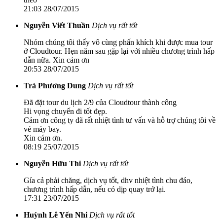
21:03 28/07/2015
Nguyễn Viết Thuần
Dịch vụ rất tốt
Nhóm chúng tôi thấy vô cùng phấn khích khi được mua tour
ở Cloudtour. Hẹn năm sau gặp lại với nhiều chương trình hấp
dẫn nữa. Xin cảm ơn
20:53 28/07/2015
Trà Phương Dung
Dịch vụ rất tốt
Đã đặt tour du lịch 2/9 của Cloudtour thành công
Hi vọng chuyến đi tốt đẹp.
Cám ơn công ty đã rất nhiệt tình tư vấn và hỗ trợ chúng tôi về
vé máy bay.
Xin cám ơn.
08:19 25/07/2015
Nguyễn Hữu Thi
Dịch vụ rất tốt
Gía cả phải chăng, dịch vụ tốt, dhv nhiệt tình chu đáo,
chương trình hấp dẫn, nếu có dịp quay trở lại.
17:31 23/07/2015
Huỳnh Lê Yến Nhi
Dịch vụ rất tốt