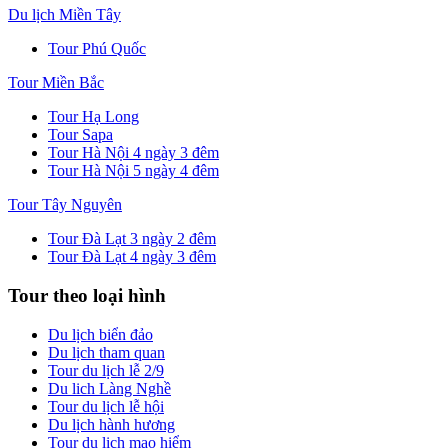
Du lịch Miền Tây
Tour Phú Quốc
Tour Miền Bắc
Tour Hạ Long
Tour Sapa
Tour Hà Nội 4 ngày 3 đêm
Tour Hà Nội 5 ngày 4 đêm
Tour Tây Nguyên
Tour Đà Lạt 3 ngày 2 đêm
Tour Đà Lạt 4 ngày 3 đêm
Tour theo loại hình
Du lịch biển đảo
Du lịch tham quan
Tour du lịch lễ 2/9
Du lich Làng Nghề
Tour du lịch lễ hội
Du lịch hành hương
Tour du lịch mạo hiểm