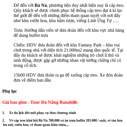
Để đến với
Bà Nà
, phương tiện duy nhất hiện nay là cáp treo.
Qúy khách sẽ được chinh phục hệ thống cáp treo đạt 4 kỉ lục
thế giới để đến với những điểm tham quan tuyệt vời nơi đây
như khu vườn hoa, khu hầm rượu, viếng Linh Ứng Tự ….
Trưa: Hướng dẫn viên sẽ đưa đoàn đến với khu vực nhà hàng
để dung buffet trưa
Chiều: HDV đưa đoàn đến với khu Fantasy Park – khu vui
chơi trong nhà với diện tích 21.000m2 mang tầm quốc tế. Tại
đây du khách sẽ được khải nghiệm những trò chơi lí thú và
sinh động, được gặp gỡ những nhan vật tưởng chừng chỉ có
trong cổ tích.
15h00 HDV đưa đoàn ra ga để xuống cáp treo. Xe đón đoàn
đưa về điểm ban đầu
Phụ lục
Giá bao gồm - Tour Đà Nẵng Banahills
1.
Xe du lịch đời mới phục vụ theo chương trình
2.
Vé cáp treo khứ hồi Bà Nà 700.000 và ăn trưa buffet 205.000 / suất, vé tàu hỏa
leo núi, vườn hoa, vé tham quan hầm rượu,...