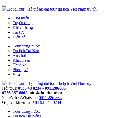
Giới thiệu
Tuyển dụng
Khách hàng
Tin tức
Liên hệ
Tour trong nước
Du lịch Đà Nẵng
Ăn chơi
Khách sạn
Thuê xe
Phòng vé
Visa
Hỏi tour:
0935 43 0234
-
0911286886
0236 367 6868
info@cloudtour.vn
Zalo/Viber/Whatsapp
0911 286 886
Góp ý - khiếu nại
+84 935 43 0234
Tour trong nước
Du lịch Đà Nẵng