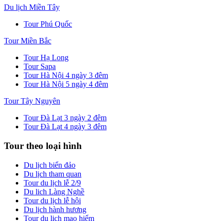
Du lịch Miền Tây
Tour Phú Quốc
Tour Miền Bắc
Tour Hạ Long
Tour Sapa
Tour Hà Nội 4 ngày 3 đêm
Tour Hà Nội 5 ngày 4 đêm
Tour Tây Nguyên
Tour Đà Lạt 3 ngày 2 đêm
Tour Đà Lạt 4 ngày 3 đêm
Tour theo loại hình
Du lịch biển đảo
Du lịch tham quan
Tour du lịch lễ 2/9
Du lich Làng Nghề
Tour du lịch lễ hội
Du lịch hành hương
Tour du lịch mạo hiểm