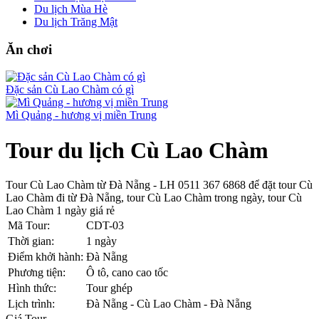
Du lịch Mùa Hè
Du lịch Trăng Mật
Ăn chơi
Đặc sản Cù Lao Chàm có gì
Mì Quảng - hương vị miền Trung
Tour du lịch Cù Lao Chàm
Tour Cù Lao Chàm từ Đà Nẵng - LH 0511 367 6868 để đặt tour Cù
Lao Chàm đi từ Đà Nẵng, tour Cù Lao Chàm trong ngày, tour Cù
Lao Chàm 1 ngày giá rẻ
Mã Tour:
CDT-03
Thời gian:
1 ngày
Điểm khởi hành:
Đà Nẵng
Phương tiện:
Ô tô, cano cao tốc
Hình thức:
Tour ghép
Lịch trình:
Đà Nẵng - Cù Lao Chàm - Đà Nẵng
Giá Tour