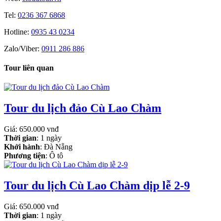
Tel:
0236 367 6868
Hotline:
0935 43 0234
Zalo/Viber:
0911 286 886
Tour liên quan
Tour du lịch đảo Cù Lao Chàm
Giá: 650.000 vnđ
Thời gian
: 1 ngày
Khởi hành
: Đà Nẵng
Phương tiện
: Ô tô
Tour du lịch Cù Lao Chàm dịp lễ 2-9
Giá: 650.000 vnđ
Thời gian
: 1 ngày