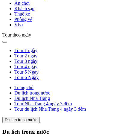
Ăn chơi
Khách sạn
Thuê xe
Phòng vé
Visa
Tour theo ngày
Tour 1 ngày
Tour 2 ngày
Tour 3 ngày
Tour 4 ngày
Tour 5 Ngày
Tour 6 Ngày
Trang chủ
Du lịch trong nước
Du lịch Nha Trang
Tour Nha Trang 4 ngày 3 đêm
Tour du lịch Nha Trang 4 ngày 3 đêm
Du lịch trong nước
Du lịch trong nước