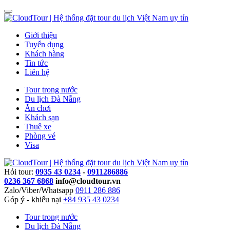
Giới thiệu
Tuyển dụng
Khách hàng
Tin tức
Liên hệ
Tour trong nước
Du lịch Đà Nẵng
Ăn chơi
Khách sạn
Thuê xe
Phòng vé
Visa
Hỏi tour:
0935 43 0234
-
0911286886
0236 367 6868
info@cloudtour.vn
Zalo/Viber/Whatsapp
0911 286 886
Góp ý - khiếu nại
+84 935 43 0234
Tour trong nước
Du lịch Đà Nẵng