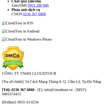
Chat qua zalo/sms
Zalo/SMS
0911 286 886
Phản ánh dịch vụ
CSKH
0236 367 6868
CÔNG TY TNHH CLOUDTOUR
[Trụ sở chính]: 54 Cách Mạng Tháng 8, Q. Cẩm Lệ, Tp.Đà Nẵng
[Tel]: 0236 367 6868
- [E]:
info@cloudtour.vn
- [MST]:
0401674415
[Hotline]: 0935 43 0234