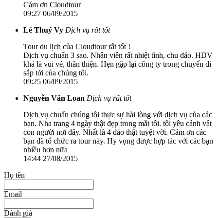
Cám ơn Cloudtour
09:27 06/09/2015
Lê Thuý Vy
Dịch vụ rất tốt
Tour du lịch của Cloudtour rất tốt !
Dịch vụ chuẩn 3 sao. Nhân viên rất nhiệt tình, chu đáo. HDV
khá là vui vẻ, thân thiện. Hẹn gặp lại công ty trong chuyến đi
sắp tới của chúng tôi.
09:25 06/09/2015
Nguyễn Văn Loan
Dịch vụ rất tốt
Dịch vụ chuẩn chúng tôi thực sự hài lòng với dịch vụ của các
bạn. Nha trang 4 ngày thật đẹp trong mắt tôi. tôi yêu cảnh vật
con người nơi đây. Nhất là 4 đảo thật tuyệt vời. Cảm ơn các
bạn đã tổ chức ra tour này. Hy vọng được hợp tác với các bạn
nhiều hơn nữa
14:44 27/08/2015
Họ tên
Email
Đánh giá