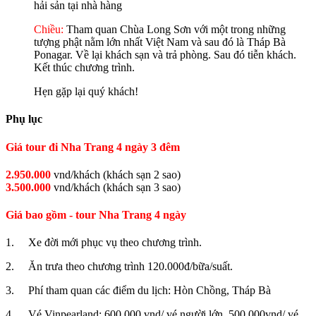
hải sản tại nhà hàng
Chiều:
Tham quan Chùa Long Sơn với một trong những
tượng phật nằm lớn nhất Việt Nam và sau đó là Tháp Bà
Ponagar. Về lại khách sạn và trả phòng. Sau đó tiễn khách.
Kết thúc chương trình.
Hẹn gặp lại quý khách!
Phụ lục
Giá tour đi Nha Trang 4 ngày 3 đêm
2.950.000
vnd/khách (khách sạn 2 sao)
3.500.000
vnd/khách (khách sạn 3 sao)
Giá bao gồm - tour Nha Trang 4 ngày
1.
Xe đời mới phục vụ theo chương trình.
2.
Ăn trưa theo chương trình 120.000đ/bữa/suất.
3.
Phí tham quan các điểm du lịch: Hòn Chồng, Tháp Bà
4.
Vé Vinpearland: 600.000 vnd/ vé người lớn. 500.000vnd/ vé