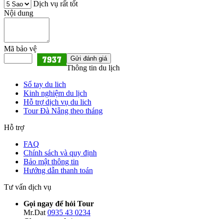
Dịch vụ rất tốt
Nội dung
Mã bảo vệ
Gửi đánh giá
Thông tin du lịch
Sổ tay du lich
Kinh nghiệm du lịch
Hỗ trợ dịch vụ du lich
Tour Đà Nẵng theo tháng
Hỗ trợ
FAQ
Chính sách và quy định
Bảo mật thông tin
Hướng dẫn thanh toán
Tư vấn dịch vụ
Gọi ngay để hỏi Tour
Mr.Dat
0935 43 0234