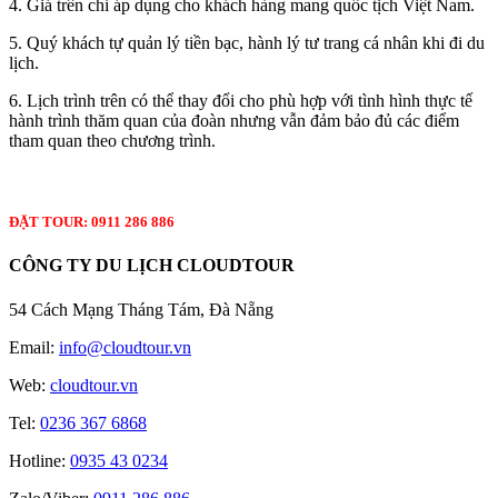
4. Giá trên chỉ áp dụng cho khách hàng mang quốc tịch Việt Nam.
5. Quý khách tự quản lý tiền bạc, hành lý tư trang cá nhân khi đi du
lịch.
6. Lịch trình trên có thể thay đổi cho phù hợp với tình hình thực tế
hành trình thăm quan của đoàn nhưng vẫn đảm bảo đủ các điểm
tham quan theo chương trình.
ĐẶT TOUR: 0911 286 886
CÔNG TY DU LỊCH CLOUDTOUR
54 Cách Mạng Tháng Tám, Đà Nẵng
Email:
info@cloudtour.vn
Web:
cloudtour.vn
Tel:
0236 367 6868
Hotline:
0935 43 0234