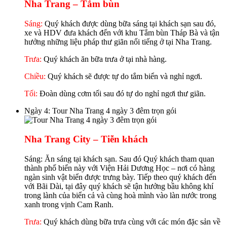
Nha Trang – Tắm bùn
Sáng:
Quý khách được dùng bữa sáng tại khách sạn sau đó,
xe và HDV đưa khách đến với khu Tắm bùn Tháp Bà và tận
hưởng những liệu pháp thư giãn nổi tiếng ở tại Nha Trang.
Trưa:
Quý khách ăn bữa trưa ở tại nhà hàng.
Chiều:
Quý khách sẽ được tự do tắm biển và nghỉ ngơi.
Tối:
Đoàn dùng cơm tối sau đó tự do nghỉ ngơi thư giãn.
Ngày 4: Tour Nha Trang 4 ngày 3 đêm trọn gói
Nha Trang City – Tiễn khách
Sáng: Ăn sáng tại khách sạn. Sau đó Quý khách tham quan
thành phố biển này với Viện Hải Dương Học – nơi có hàng
ngàn sinh vật biển được trưng bày. Tiếp theo quý khách đến
với Bãi Dài, tại đây quý khách sẽ tận hưởng bầu không khí
trong lành của biển cả và cùng hoà mình vào làn nước trong
xanh trong vịnh Cam Ranh.
Trưa:
Quý khách dùng bữa trưa cùng với các món đặc sản về