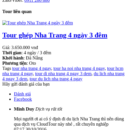
Zalo/Viber:
0911 286 886
Tour liên quan
Tour ghép Nha Trang 4 ngày 3 đêm
Giá: 3.650.000 vnđ
Thời gian
: 4 ngày / 3 đêm
Khởi hành
: Đà Nẵng
Phương tiện
: Oto
Tags
tour nha trang 4 ngay
,
tour ha noi nha trang 4 ngay
,
tour hcm
nha trang 4 ngay
,
tour di nha trang 4 ngay 3 dem
,
du lich nha trang
4 ngay 3 dem
,
tour du lich nha trang 4 ngay
Hãy gửi đánh giá của bạn
Đánh giá
Facebook
Minh Duy
Dịch vụ rất tốt
Mọi người ơi ai có ý định đi du lịch Nha Trang thì nên dùng
qua dịch vụ CloudTour này nhé , rất chuyên nghiệp
07:17 30/10/2016