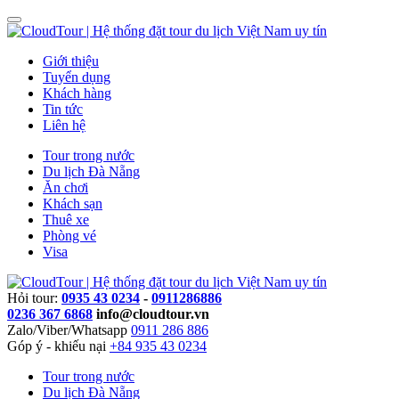
Giới thiệu
Tuyển dụng
Khách hàng
Tin tức
Liên hệ
Tour trong nước
Du lịch Đà Nẵng
Ăn chơi
Khách sạn
Thuê xe
Phòng vé
Visa
Hỏi tour:
0935 43 0234
-
0911286886
0236 367 6868
info@cloudtour.vn
Zalo/Viber/Whatsapp
0911 286 886
Góp ý - khiếu nại
+84 935 43 0234
Tour trong nước
Du lịch Đà Nẵng