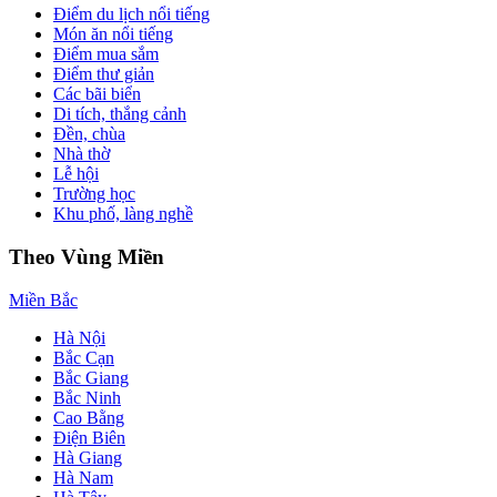
Điểm du lịch nổi tiếng
Món ăn nổi tiếng
Điểm mua sắm
Điểm thư giản
Các bãi biển
Di tích, thắng cảnh
Đền, chùa
Nhà thờ
Lễ hội
Trường học
Khu phố, làng nghề
Theo Vùng Miền
Miền Bắc
Hà Nội
Bắc Cạn
Bắc Giang
Bắc Ninh
Cao Bằng
Điện Biên
Hà Giang
Hà Nam