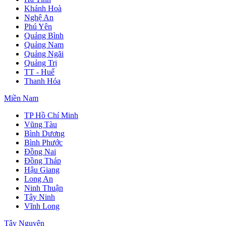
Khánh Hoà
Nghệ An
Phú Yên
Quảng Bình
Quảng Nam
Quảng Ngãi
Quảng Trị
TT - Huế
Thanh Hóa
Miền Nam
TP Hồ Chí Minh
Vũng Tàu
Bình Dương
Bình Phước
Đồng Nai
Đồng Tháp
Hậu Giang
Long An
Ninh Thuận
Tây Ninh
Vĩnh Long
Tây Nguyên