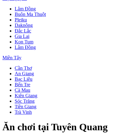
Lâm Đồng
Buôn Ma Thuột
Pleiku
Daknông
Đắc Lắc
Gia Lai
Kon Tum
Lâm Đồng
Miền Tây
Cần Thơ
An Giang
Bạc Liêu
Bến Tre
Cà Mau
Kiên Giang
Sóc Trăng
Tiền Giang
Trà Vinh
Ăn chơi tại Tuyên Quang