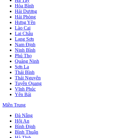
Hà Tây
Hòa Bình
Hải Dương
Hải Phòng
Hưng Yên
Lào Cai
Lai Châu
Lạng Sơn
Nam Định
Ninh Bình
Phú Thọ
Quảng Ninh
Sơn La
Thái Bình
Thái Nguyên
Tuyên Quang
Vĩnh Phúc
Yên Bái
Miền Trung
Đà Nẵng
Hội An
Bình Định
Bình Thuận
Hà Tĩnh