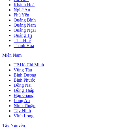
Khánh Hoà
Nghệ An
Phú Yên
Quảng Bình
Quảng Nam
Quảng Ngãi
Quảng Trị
TT - Huế
Thanh Hóa
Miền Nam
TP Hồ Chí Minh
Vũng Tàu
Bình Dương
Bình Phước
Đồng Nai
Đồng Tháp
Hậu Giang
Long An
Ninh Thuận
Tây Ninh
Vĩnh Long
Tây Nguyên