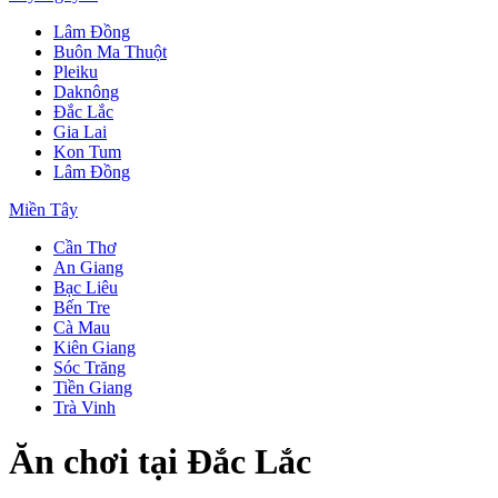
Lâm Đồng
Buôn Ma Thuột
Pleiku
Daknông
Đắc Lắc
Gia Lai
Kon Tum
Lâm Đồng
Miền Tây
Cần Thơ
An Giang
Bạc Liêu
Bến Tre
Cà Mau
Kiên Giang
Sóc Trăng
Tiền Giang
Trà Vinh
Ăn chơi tại Đắc Lắc