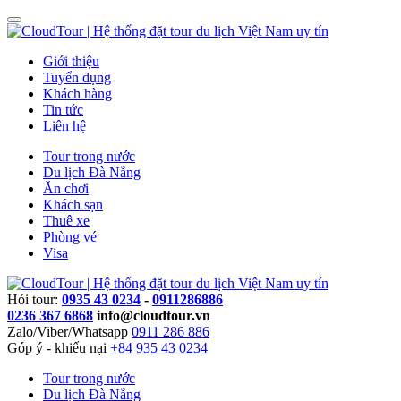
Giới thiệu
Tuyển dụng
Khách hàng
Tin tức
Liên hệ
Tour trong nước
Du lịch Đà Nẵng
Ăn chơi
Khách sạn
Thuê xe
Phòng vé
Visa
Hỏi tour:
0935 43 0234
-
0911286886
0236 367 6868
info@cloudtour.vn
Zalo/Viber/Whatsapp
0911 286 886
Góp ý - khiếu nại
+84 935 43 0234
Tour trong nước
Du lịch Đà Nẵng