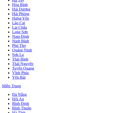
Hà Tây
Hòa Bình
Hải Dương
Hải Phòng
Hưng Yên
Lào Cai
Lai Châu
Lạng Sơn
Nam Định
Ninh Bình
Phú Thọ
Quảng Ninh
Sơn La
Thái Bình
Thái Nguyên
Tuyên Quang
Vĩnh Phúc
Yên Bái
Miền Trung
Đà Nẵng
Hội An
Bình Định
Bình Thuận
Hà Tĩnh