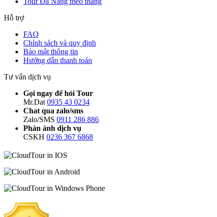
Tour Đà Nẵng theo tháng
Hỗ trợ
FAQ
Chính sách và quy định
Bảo mật thông tin
Hướng dẫn thanh toán
Tư vấn dịch vụ
Gọi ngay để hỏi Tour
Mr.Dat
0935 43 0234
Chat qua zalo/sms
Zalo/SMS
0911 286 886
Phản ánh dịch vụ
CSKH
0236 367 6868