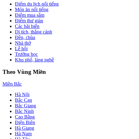
Điểm du lịch nổi tiếng
Món ăn nổi tiếng
Điểm mua sắm
Điểm thư giản
Các bãi biển
Di tích, thắng cảnh
Đền, chùa
Nhà thờ
Lễ hội
Trường học
Khu phố, làng nghề
Theo Vùng Miền
Miền Bắc
Hà Nội
Bắc Cạn
Bắc Giang
Bắc Ninh
Cao Bằng
Điện Biên
Hà Giang
Hà Nam