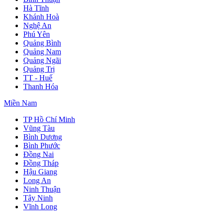
Hà Tĩnh
Khánh Hoà
Nghệ An
Phú Yên
Quảng Bình
Quảng Nam
Quảng Ngãi
Quảng Trị
TT - Huế
Thanh Hóa
Miền Nam
TP Hồ Chí Minh
Vũng Tàu
Bình Dương
Bình Phước
Đồng Nai
Đồng Tháp
Hậu Giang
Long An
Ninh Thuận
Tây Ninh
Vĩnh Long