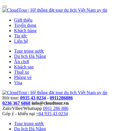
Giới thiệu
Tuyển dụng
Khách hàng
Tin tức
Liên hệ
Tour trong nước
Du lịch Đà Nẵng
Ăn chơi
Khách sạn
Thuê xe
Phòng vé
Visa
Hỏi tour:
0935 43 0234
-
0911286886
0236 367 6868
info@cloudtour.vn
Zalo/Viber/Whatsapp
0911 286 886
Góp ý - khiếu nại
+84 935 43 0234
Tour trong nước
Du lịch Đà Nẵng