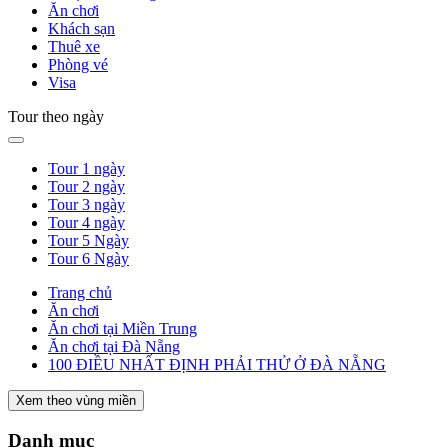
Ăn chơi
Khách sạn
Thuê xe
Phòng vé
Visa
Tour theo ngày
Tour 1 ngày
Tour 2 ngày
Tour 3 ngày
Tour 4 ngày
Tour 5 Ngày
Tour 6 Ngày
Trang chủ
Ăn chơi
Ăn chơi tại Miền Trung
Ăn chơi tại Đà Nẵng
100 ĐIỀU NHẤT ĐỊNH PHẢI THỬ Ở ĐÀ NẴNG
Xem theo vùng miền
Danh mục