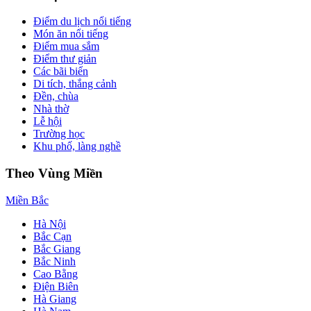
Điểm du lịch nổi tiếng
Món ăn nổi tiếng
Điểm mua sắm
Điểm thư giản
Các bãi biển
Di tích, thắng cảnh
Đền, chùa
Nhà thờ
Lễ hội
Trường học
Khu phố, làng nghề
Theo Vùng Miền
Miền Bắc
Hà Nội
Bắc Cạn
Bắc Giang
Bắc Ninh
Cao Bằng
Điện Biên
Hà Giang