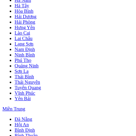
Hà Nam
Hà Tây
Hòa Bình
Hải Dương
Hải Phòng
Hưng Yên
Lào Cai
Lai Châu
Lạng Sơn
Nam Định
Ninh Bình
Phú Thọ
Quảng Ninh
Sơn La
Thái Bình
Thái Nguyên
Tuyên Quang
Vĩnh Phúc
Yên Bái
Miền Trung
Đà Nẵng
Hội An
Bình Định
Bình Thuận