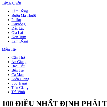
Tây Nguyên
Lâm Đồng
Buôn Ma Thuột
Pleiku
Daknông
Đắc Lắc
Gia Lai
Kon Tum
Lâm Đồng
Miền Tây
Cần Thơ
An Giang
Bạc Liêu
Bến Tre
Cà Mau
Kiên Giang
Sóc Trăng
Tiền Giang
Trà Vinh
100 ĐIỀU NHẤT ĐỊNH PHẢI