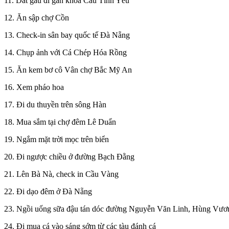
11. Dắt gấu đi gắn khóa Cầu Tình Yêu
12. Ăn sập chợ Cồn
13. Check-in sân bay quốc tế Đà Nẵng
14. Chụp ảnh với Cá Chép Hóa Rồng
15. Ăn kem bơ cô Vân chợ Bắc Mỹ An
16. Xem pháo hoa
17. Đi du thuyền trên sông Hàn
18. Mua sắm tại chợ đêm Lê Duẩn
19. Ngắm mặt trời mọc trên biển
20. Đi ngược chiều ở đường Bạch Đằng
21. Lên Bà Nà, check in Cầu Vàng
22. Đi dạo đêm ở Đà Nẵng
23. Ngồi uống sữa đậu tán dóc đường Nguyễn Văn Linh, Hùng Vươ
24. Đi mua cá vào sáng sớm từ các tàu đánh cá