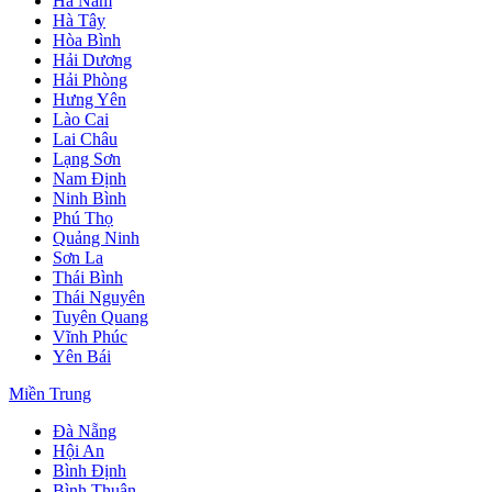
Hà Nam
Hà Tây
Hòa Bình
Hải Dương
Hải Phòng
Hưng Yên
Lào Cai
Lai Châu
Lạng Sơn
Nam Định
Ninh Bình
Phú Thọ
Quảng Ninh
Sơn La
Thái Bình
Thái Nguyên
Tuyên Quang
Vĩnh Phúc
Yên Bái
Miền Trung
Đà Nẵng
Hội An
Bình Định
Bình Thuận