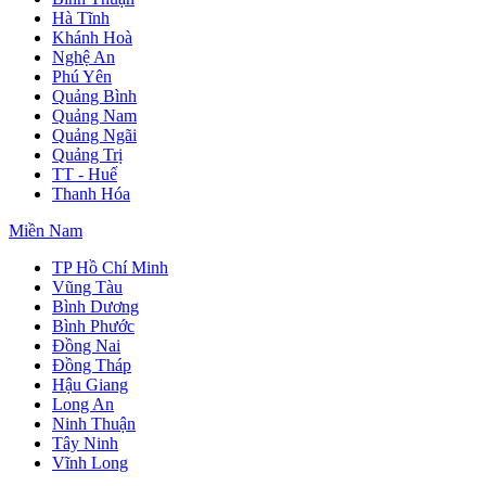
Hà Tĩnh
Khánh Hoà
Nghệ An
Phú Yên
Quảng Bình
Quảng Nam
Quảng Ngãi
Quảng Trị
TT - Huế
Thanh Hóa
Miền Nam
TP Hồ Chí Minh
Vũng Tàu
Bình Dương
Bình Phước
Đồng Nai
Đồng Tháp
Hậu Giang
Long An
Ninh Thuận
Tây Ninh
Vĩnh Long