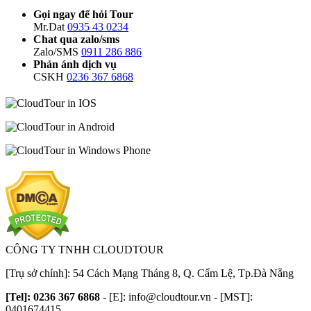
Gọi ngay để hỏi Tour
Mr.Dat
0935 43 0234
Chat qua zalo/sms
Zalo/SMS
0911 286 886
Phản ánh dịch vụ
CSKH
0236 367 6868
CÔNG TY TNHH CLOUDTOUR
[Trụ sở chính]: 54 Cách Mạng Tháng 8, Q. Cẩm Lệ, Tp.Đà Nẵng
[Tel]: 0236 367 6868
- [E]:
info@cloudtour.vn
- [MST]:
0401674415