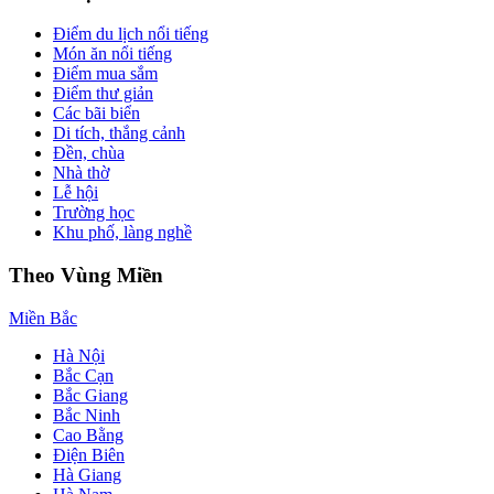
Điểm du lịch nổi tiếng
Món ăn nổi tiếng
Điểm mua sắm
Điểm thư giản
Các bãi biển
Di tích, thắng cảnh
Đền, chùa
Nhà thờ
Lễ hội
Trường học
Khu phố, làng nghề
Theo Vùng Miền
Miền Bắc
Hà Nội
Bắc Cạn
Bắc Giang
Bắc Ninh
Cao Bằng
Điện Biên
Hà Giang