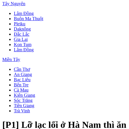
Tây Nguyên
Lâm Đồng
Buôn Ma Thuột
Pleiku
Daknông
Đắc Lắc
Gia Lai
Kon Tum
Lâm Đồng
Miền Tây
Cần Thơ
An Giang
Bạc Liêu
Bến Tre
Cà Mau
Kiên Giang
Sóc Trăng
Tiền Giang
Trà Vinh
[P1] Lỡ lạc lối ở Hà Nam thì ăn