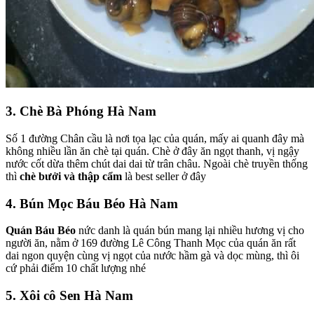
3. Chè Bà Phóng Hà Nam
Số 1 đường Chân cầu là nơi tọa lạc của quán, mấy ai quanh đây mà
không nhiều lần ăn chè tại quán. Chè ở đây ăn ngọt thanh, vị ngậy
nước cốt dừa thêm chút dai dai từ trân châu. Ngoài chè truyền thống
thì
chè bưởi và thập cẩm
là best seller ở đây
4. Bún Mọc Báu Béo Hà Nam
Quán Báu Béo
nức danh là quán bún mang lại nhiều hương vị cho
người ăn, nằm ở 169 đường Lê Công Thanh Mọc của quán ăn rất
dai ngon quyện cùng vị ngọt của nước hầm gà và dọc mùng, thì ôi
cứ phải điểm 10 chất lượng nhé
5. Xôi cô Sen Hà Nam