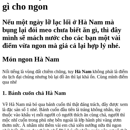
gì cho ngon
Nếu một ngày lỡ lạc lối ở Hà Nam mà
bụng lại đói meo chưa biết ăn gì, thì đây
mình sẽ mách nước cho các bạn một vài
điểm vừa ngon mà giá cả lại hợp lý nhé.
Món ngon Hà Nam
Nổi tiếng là vùng đất chiêm chũng, tuy
Hà Nam
không phải là điểm
du lịch đại chúng nhưng bù lại đồ ăn thì lại khá ổn. Cùng mình điểm
qua nhé
1. Bánh cuốn chả Hà Nam
Về Hà Nam mà bỏ qua bánh cuốn thì thật đáng trách, đây được xem
là đặc sản số 1 nhé. Bánh cuốn đầu tiên là tráng không nhân, tùy
thuộc vào khẩu vị mỗi người có người thích ăn cùng chả, người thì
mộc nhĩ cuốn trong phủ nhẹ bên ngoài là lớp hành phi vàng ươm
thơm nức. À nhâm nhi thêm vài em chả xiên nướng nữa thì ngon