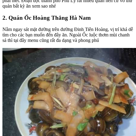
phải biết. Đoạn dọc thành phố Phủ Lý rất nhiều quán nên cư vô thử
quán bất kỳ ăn xem sao nhé
2. Quán Ốc Hoàng Thắng Hà Nam
Nằm ngay sát mặt đường trên đường Đinh Tiên Hoàng, vị trí khá dễ
tìm cho các bạn muốn đến đây ăn. Ngoài Ốc luộc thơm mùi chanh
sả thì tại đây menu cũng rất đa dạng và phong phú