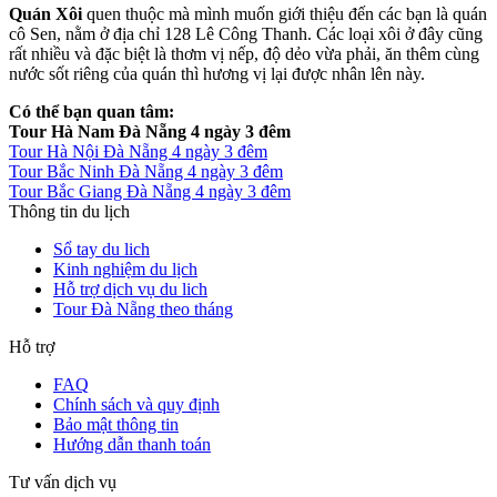
Quán Xôi
quen thuộc mà mình muốn giới thiệu đến các bạn là quán
cô Sen, nằm ở địa chỉ 128 Lê Công Thanh. Các loại xôi ở đây cũng
rất nhiều và đặc biệt là thơm vị nếp, độ dẻo vừa phải, ăn thêm cùng
nước sốt riêng của quán thì hương vị lại được nhân lên này.
Có thể bạn quan tâm:
Tour Hà Nam Đà Nẵng 4 ngày 3 đêm
Tour Hà Nội Đà Nẵng 4 ngày 3 đêm
Tour Bắc Ninh Đà Nẵng 4 ngày 3 đêm
Tour Bắc Giang Đà Nẵng 4 ngày 3 đêm
Thông tin du lịch
Sổ tay du lich
Kinh nghiệm du lịch
Hỗ trợ dịch vụ du lich
Tour Đà Nẵng theo tháng
Hỗ trợ
FAQ
Chính sách và quy định
Bảo mật thông tin
Hướng dẫn thanh toán
Tư vấn dịch vụ