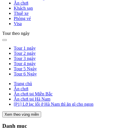
Ăn chơi
Khách sạn
Thuê xe
Phòng vé
Visa
Tour theo ngày
Tour 1 ngày
Tour 2 ngày
Tour 3 ngày
Tour 4 ngày
Tour 5 Ngày
Tour 6 Ngày
Trang chủ
Ăn chơi
Ăn chơi tại Miền Bắc
Ăn chơi tại Hà Nam
[P1] Lỡ lạc lối ở Hà Nam thì ăn gì cho ngon
Xem theo vùng miền
Danh mục