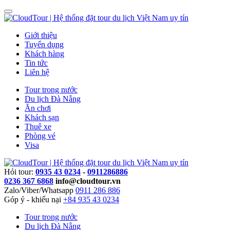
Giới thiệu
Tuyển dụng
Khách hàng
Tin tức
Liên hệ
Tour trong nước
Du lịch Đà Nẵng
Ăn chơi
Khách sạn
Thuê xe
Phòng vé
Visa
Hỏi tour:
0935 43 0234
-
0911286886
0236 367 6868
info@cloudtour.vn
Zalo/Viber/Whatsapp
0911 286 886
Góp ý - khiếu nại
+84 935 43 0234
Tour trong nước
Du lịch Đà Nẵng