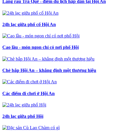
Làng rau Trà Quế - điểm du lịch hấp dẫn tại Hội An
24h lạc giữa phố cổ Hội An
Cao lầu - món ngon chỉ có nơi phố Hội
Chè bắp Hội An – khẳng định một thương hiệu
Các điểm đi chơi ở Hội An
24h lạc giữa phố Hội