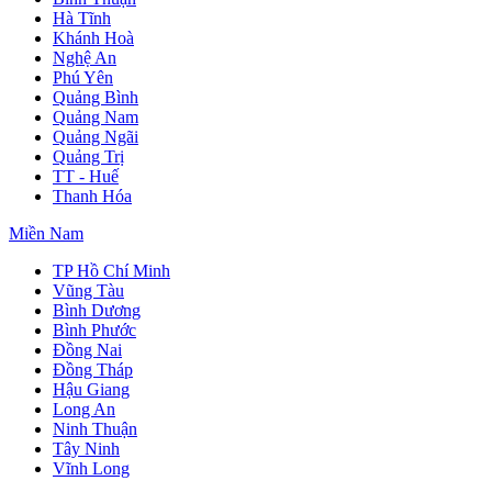
Hà Tĩnh
Khánh Hoà
Nghệ An
Phú Yên
Quảng Bình
Quảng Nam
Quảng Ngãi
Quảng Trị
TT - Huế
Thanh Hóa
Miền Nam
TP Hồ Chí Minh
Vũng Tàu
Bình Dương
Bình Phước
Đồng Nai
Đồng Tháp
Hậu Giang
Long An
Ninh Thuận
Tây Ninh
Vĩnh Long