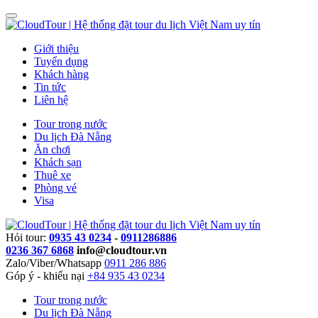
Giới thiệu
Tuyển dụng
Khách hàng
Tin tức
Liên hệ
Tour trong nước
Du lịch Đà Nẵng
Ăn chơi
Khách sạn
Thuê xe
Phòng vé
Visa
Hỏi tour:
0935 43 0234
-
0911286886
0236 367 6868
info@cloudtour.vn
Zalo/Viber/Whatsapp
0911 286 886
Góp ý - khiếu nại
+84 935 43 0234
Tour trong nước
Du lịch Đà Nẵng