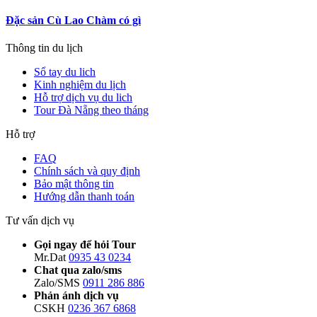
Đặc sản Cù Lao Chàm có gì
Thông tin du lịch
Sổ tay du lich
Kinh nghiệm du lịch
Hỗ trợ dịch vụ du lich
Tour Đà Nẵng theo tháng
Hỗ trợ
FAQ
Chính sách và quy định
Bảo mật thông tin
Hướng dẫn thanh toán
Tư vấn dịch vụ
Gọi ngay để hỏi Tour
Mr.Dat
0935 43 0234
Chat qua zalo/sms
Zalo/SMS
0911 286 886
Phản ánh dịch vụ
CSKH
0236 367 6868