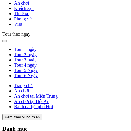
Ăn chơi
Khách sạn
Thuê xe
Phòng vé
Visa
Tour theo ngày
Tour 1 ngày
Tour 2 ngày
Tour 3 ngày
Tour 4 ngày
Tour 5 Ngày
Tour 6 Ngày
Trang chủ
Ăn chơi
Ăn chơi tại Miền Trung
Ăn chơi tại Hội An
Bánh da lợn phố Hội
Xem theo vùng miền
Danh mục