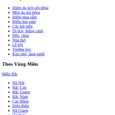
Điểm du lịch nổi tiếng
Món ăn nổi tiếng
Điểm mua sắm
Điểm thư giản
Các bãi biển
Di tích, thắng cảnh
Đền, chùa
Nhà thờ
Lễ hội
Trường học
Khu phố, làng nghề
Theo Vùng Miền
Miền Bắc
Hà Nội
Bắc Cạn
Bắc Giang
Bắc Ninh
Cao Bằng
Điện Biên
Hà Giang