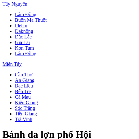
Tây Nguyên
Lâm Đồng
Buôn Ma Thuột
Pleiku
Daknông
Đắc Lắc
Gia Lai
Kon Tum
Lâm Đồng
Miền Tây
Cần Thơ
An Giang
Bạc Liêu
Bến Tre
Cà Mau
Kiên Giang
Sóc Trăng
Tiền Giang
Trà Vinh
Bánh da lợn phố Hội