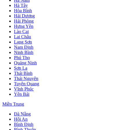
Hà Nam
Hà Tây
Hòa Bình
Hải Dương
Hải Phòng
Hưng Yên
Lào Cai
Lai Châu
Lạng Sơn
Nam Định
Ninh Bình
Phú Thọ
Quảng Ninh
Sơn La
Thái Bình
Thái Nguyên
Tuyên Quang
Vĩnh Phúc
Yên Bái
Miền Trung
Đà Nẵng
Hội An
Bình Định
Bình Thuận