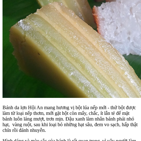
Bánh da lợn Hội An mang hương vị bột lúa nếp mới - thứ bột được
làm từ loại nếp thơm, mới gặt hột còn mẩy, chắc, ít lẫn tẻ để mặt
bánh luôn láng mượt, trơn mịn. Đậu xanh làm nhân bánh phải nhỏ
hạt, vàng ruột, sau khi loại bỏ những hạt sâu, đem vo sạch, hấp thật
chín rồi đánh nhuyễn.
Hình dáng và màu sắc của bánh là rất quan trọng, vì vậy người làm