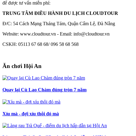
để được tư vấn miễn phí:
TRUNG TÂM ĐIỀU HÀNH DU LỊCH CLOUDTOUR
Đ/C: 54 Cách Mạng Tháng Tám, Quận Cẩm Lệ, Đà Nẵng
Website: www.cloudtour.vn - Email:
info@cloudtour.vn
CSKH: 05113 67 68 68/ 096 58 68 568
Ăn chơi Hội An
Quay lại Cù Lao Chàm đúng tròn 7 năm
Xíu mà - đợi xíu thôi đó mà