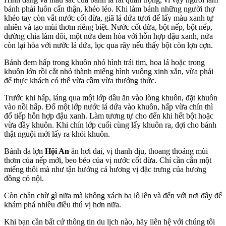
bánh phải luôn cẩn thận, khéo léo. Khi làm bánh những người thợ
khéo tay còn vắt nước cốt dừa, giã lá dứa tươi để lấy màu xanh tự
nhiên và tạo mùi thơm riêng biệt. Nước cốt dừa, bột nếp, bột nếp,
đường chia làm đôi, một nửa đem hòa với hỗn hợp đậu xanh, nửa
còn lại hòa với nước lá dứa, lọc qua rây nếu thấy bột còn lợn cợn.
Bánh đem hấp trong khuôn nhỏ hình trái tim, hoa lá hoặc trong
khuôn lớn rồi cắt nhỏ thành miếng hình vuông xinh xắn, vừa phải
để thực khách có thể vừa cầm vừa thưởng thức.
Trước khi hấp, láng qua một lớp dầu ăn vào lòng khuôn, đặt khuôn
vào nồi hấp. Đổ một lớp nước lá dứa vào khuôn, hấp vừa chín thì
đổ tiếp hỗn hợp đậu xanh. Làm tương tự cho đến khi hết bột hoặc
vừa đầy khuôn. Khi chín lớp cuối cùng lấy khuôn ra, đợi cho bánh
thật nguội mới lấy ra khỏi khuôn.
Bánh da lợn
Hội An
ăn hơi dai, vị thanh dịu, thoang thoảng mùi
thơm của nếp mới, beo béo của vị nước cốt dừa. Chỉ cần cắn một
miếng thôi mà như tận hưởng cả hương vị đặc trưng của hương
đồng cỏ nội.
Còn chần chừ gì nữa mà không xách ba lô lên và đến với nơi đây để
khám phá nhiều điều thú vị hơn nữa.
Khi bạn cần bất cứ thông tin du lịch nào, hãy liên hệ với chúng tôi