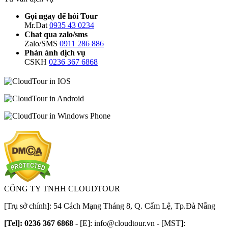
Gọi ngay để hỏi Tour
Mr.Dat
0935 43 0234
Chat qua zalo/sms
Zalo/SMS
0911 286 886
Phản ánh dịch vụ
CSKH
0236 367 6868
CÔNG TY TNHH CLOUDTOUR
[Trụ sở chính]: 54 Cách Mạng Tháng 8, Q. Cẩm Lệ, Tp.Đà Nẵng
[Tel]: 0236 367 6868
- [E]:
info@cloudtour.vn
- [MST]: