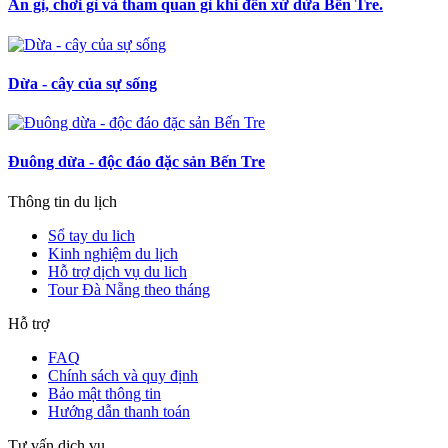
Ăn gì, chơi gì và tham quan gì khi đến xứ dừa Bến Tre.
Dừa - cây của sự sống
Đuông dừa - độc đáo đặc sản Bến Tre
Thông tin du lịch
Sổ tay du lich
Kinh nghiệm du lịch
Hỗ trợ dịch vụ du lich
Tour Đà Nẵng theo tháng
Hỗ trợ
FAQ
Chính sách và quy định
Bảo mật thông tin
Hướng dẫn thanh toán
Tư vấn dịch vụ