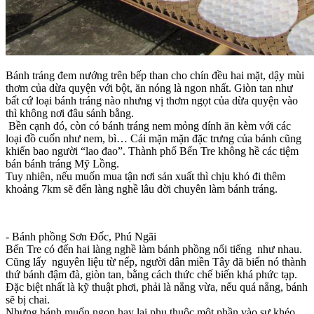
Bánh tráng đem nướng trên bếp than cho chín đều hai mặt, dậy mùi
thơm của dừa quyện với bột, ăn nóng là ngon nhất. Giòn tan như
bất cứ loại bánh tráng nào nhưng vị thơm ngọt của dừa quyện vào
thì không nơi đâu sánh bằng.
Bền cạnh đó, còn có bánh tráng nem mỏng dính ăn kèm với các
loại đồ cuốn như nem, bì… Cái mặn mặn đặc trưng của bánh cũng
khiến bao người “lao đao”. Thành phố Bến Tre không hề các tiệm
bán bánh tráng Mỹ Lồng.
Tuy nhiên, nếu muốn mua tận nơi sản xuất thì chịu khó đi thêm
khoảng 7km sẽ đến làng nghề lâu đời chuyên làm bánh tráng.
- Bánh phồng Sơn Đốc, Phú Ngãi
Bến Tre có đến hai làng nghề làm bánh phồng nổi tiếng như nhau.
Cũng lấy nguyên liệu từ nếp, người dân miền Tây đã biến nó thành
thứ bánh đậm đà, giòn tan, bằng cách thức chế biến khá phức tạp.
Đặc biệt nhất là kỹ thuật phơi, phải là nắng vừa, nếu quá nắng, bánh
sẽ bị chai.
Nhưng bánh muốn ngon hay lại phụ thuộc một phần vào sự khéo