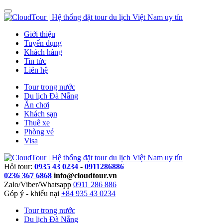
Giới thiệu
Tuyển dụng
Khách hàng
Tin tức
Liên hệ
Tour trong nước
Du lịch Đà Nẵng
Ăn chơi
Khách sạn
Thuê xe
Phòng vé
Visa
Hỏi tour:
0935 43 0234
-
0911286886
0236 367 6868
info@cloudtour.vn
Zalo/Viber/Whatsapp
0911 286 886
Góp ý - khiếu nại
+84 935 43 0234
Tour trong nước
Du lịch Đà Nẵng