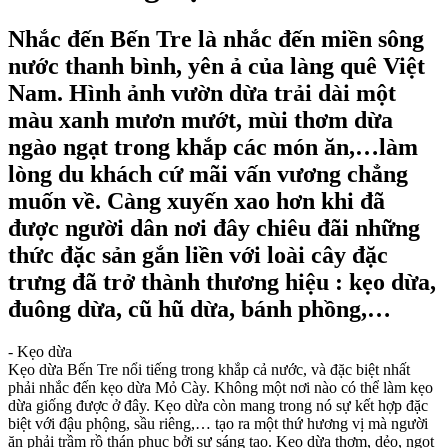
Nhắc đến Bến Tre là nhắc đến miền sông
nước thanh bình, yên ả của làng quê Việt
Nam. Hình ảnh vườn dừa trải dài một
màu xanh mươn mướt, mùi thơm dừa
ngào ngạt trong khắp các món ăn,…làm
lòng du khách cứ mãi vấn vương chẳng
muốn về. Càng xuyến xao hơn khi đã
được người dân nơi đây chiêu đãi những
thức đặc sản gắn liền với loài cây đặc
trưng đã trở thành thương hiệu : kẹo dừa,
đuông dừa, cũ hũ dừa, bánh phồng,…
- Kẹo dừa
Kẹo dừa Bến Tre nổi tiếng trong khắp cả nước, và đặc biệt nhất
phải nhắc đến kẹo dừa Mỏ Cày. Không một nơi nào có thể làm kẹo
dừa giống được ở đây. Kẹo dừa còn mang trong nó sự kết hợp đặc
biệt với đậu phộng, sầu riêng,… tạo ra một thứ hương vị mà người
ăn phải trầm rồ thán phục bởi sự sáng tạo. Kẹo dừa thơm, dẻo, ngọt