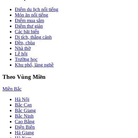
Điểm du lịch nổi tiếng
Món ăn nổi tiếng
Điểm mua sắm
Điểm thư giản
Các bãi biển
Di tích, thắng cảnh
Đền, chùa
Nhà thờ
Lễ hội
Trường học
Khu phố, làng nghề
Theo Vùng Miền
Miền Bắc
Hà Nội
Bắc Cạn
Bắc Giang
Bắc Ninh
Cao Bằng
Điện Biên
Hà Giang