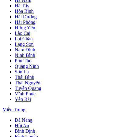
Hà Nam
Hà Tây
Hòa Bình
Hải Dương
Hải Phòng
Hưng Yên
Lào Cai
Lai Châu
Lạng Sơn
Nam Định
Ninh Bình
Phú Thọ
Quảng Ninh
Sơn La
Thái Bình
Thái Nguyên
Tuyên Quang
Vĩnh Phúc
Yên Bái
Miền Trung
Đà Nẵng
Hội An
Bình Định
Bình Thuận