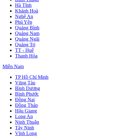
Hà Tĩnh
Khánh Hoà
Nghệ An
Phú Yên
Quảng Bình
Quảng Nam
Quảng Ngãi
Quảng Trị
TT - Huế
Thanh Hóa
Miền Nam
TP Hồ Chí Minh
Vũng Tàu
Bình Dương
Bình Phước
Đồng Nai
Đồng Tháp
Hậu Giang
Long An
Ninh Thuận
Tây Ninh
Vĩnh Long