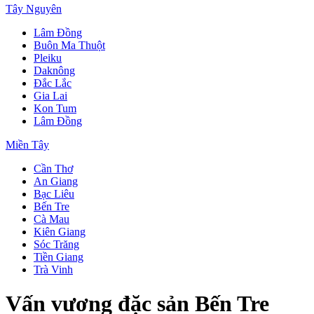
Tây Nguyên
Lâm Đồng
Buôn Ma Thuột
Pleiku
Daknông
Đắc Lắc
Gia Lai
Kon Tum
Lâm Đồng
Miền Tây
Cần Thơ
An Giang
Bạc Liêu
Bến Tre
Cà Mau
Kiên Giang
Sóc Trăng
Tiền Giang
Trà Vinh
Vấn vương đặc sản Bến Tre