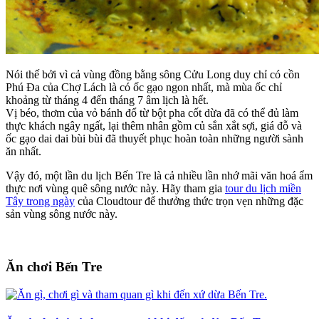
Nói thế bởi vì cả vùng đồng bằng sông Cửu Long duy chỉ có cồn
Phú Đa của Chợ Lách là có ốc gạo ngon nhất, mà mùa ốc chỉ
khoảng từ tháng 4 đến tháng 7 âm lịch là hết.
Vị béo, thơm của vỏ bánh đổ từ bột pha cốt dừa đã có thể đủ làm
thực khách ngây ngất, lại thêm nhân gồm củ sắn xắt sợi, giá đỗ và
ốc gạo dai dai bùi bùi đã thuyết phục hoàn toàn những người sành
ăn nhất.
Vậy đó, một lần du lịch Bến Tre là cả nhiều lần nhớ mãi văn hoá ẩm
thực nơi vùng quê sông nước này. Hãy tham gia
tour du lịch miền
Tây trong ngày
của Cloudtour để thưởng thức trọn vẹn những đặc
sản vùng sông nước này.
Ăn chơi Bến Tre