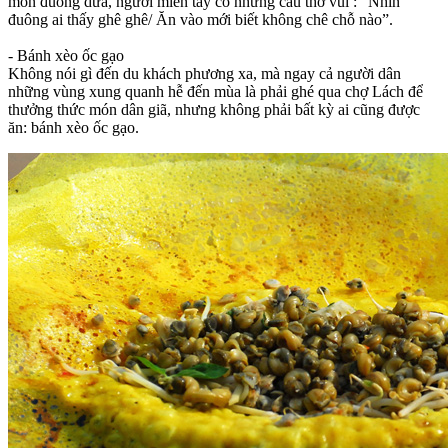
món đuông dừa, người miền tây có những câu thơ vui : “Nhìn
đuông ai thấy ghê ghê/ Ăn vào mới biết không chê chỗ nào”.
- Bánh xèo ốc gạo
Không nói gì đến du khách phương xa, mà ngay cả người dân
những vùng xung quanh hễ đến mùa là phải ghé qua chợ Lách để
thưởng thức món dân giã, nhưng không phải bất kỳ ai cũng được
ăn: bánh xèo ốc gạo.