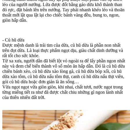
léo của người nướng. Lửa được đốt bằng gáo dừa khô thành than
đỏ rực, đặt bánh lên trên nướng. Tay phải nhanh khéo léo và thoăn
thoắt mới lật qua lật lại cho chiếc bánh vàng đều, bung to, ngon,
giòn hấp dẫn.
- Củ hũ dừa
Được mệnh danh là trái tim của dừa, củ hũ dừa là phần non nhất
trên đọt dừa. Là loại thực phẩm ngọt dịu, giàu chất dinh dưỡng và
rất tốt cho sức khỏe.
Từ xa xưa, người dân đã biết lột vỏ ngoài ra để lấy phần ngon nhất
này và đem chế biến thành vô số món ăn hấp dẫn. Đó là củ hũ dừa
chiên bánh xèo, củ hũ dừa xào lòng gà, củ hũ dừa bóp xổi, củ hũ
dừa xào tôm, củ hũ dừa nấu tôm thịt, canh củ hũ dừa nấu thịt viên,
gỏi củ hũ dừa hoặc đơn giản là ăn sống…
Vừa ngọt ngọt vừa giòn giòn, khi nhai, chất tươi, nước ngọt trong
từng miếng tiết ra như đã được chắt chiu những gì ngon lành nhất
của thiên nhiên đất trời.