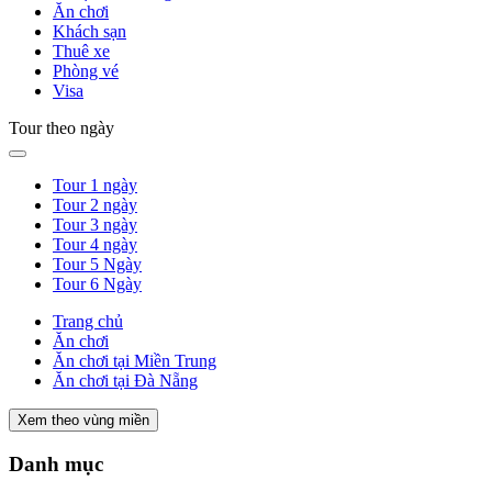
Ăn chơi
Khách sạn
Thuê xe
Phòng vé
Visa
Tour theo ngày
Tour 1 ngày
Tour 2 ngày
Tour 3 ngày
Tour 4 ngày
Tour 5 Ngày
Tour 6 Ngày
Trang chủ
Ăn chơi
Ăn chơi tại Miền Trung
Ăn chơi tại Đà Nẵng
Xem theo vùng miền
Danh mục