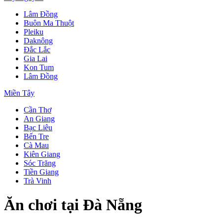
Lâm Đồng
Buôn Ma Thuột
Pleiku
Daknông
Đắc Lắc
Gia Lai
Kon Tum
Lâm Đồng
Miền Tây
Cần Thơ
An Giang
Bạc Liêu
Bến Tre
Cà Mau
Kiên Giang
Sóc Trăng
Tiền Giang
Trà Vinh
Ăn chơi tại Đà Nẵng