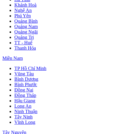
Khánh Hoà
Nghệ An
Phú Yên
Quảng Bình
Quảng Nam
Quảng Ngãi
Quảng Trị
TT - Huế
Thanh Hóa
Miền Nam
TP Hồ Chí Minh
Vũng Tàu
Bình Dương
Bình Phước
Đồng Nai
Đồng Tháp
Hậu Giang
Long An
Ninh Thuận
Tây Ninh
Vĩnh Long
Tây Nguyên