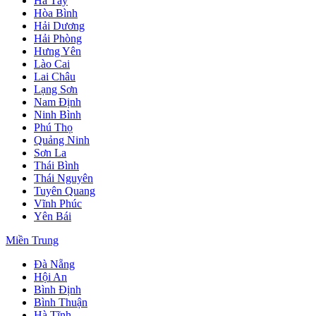
Hà Tây
Hòa Bình
Hải Dương
Hải Phòng
Hưng Yên
Lào Cai
Lai Châu
Lạng Sơn
Nam Định
Ninh Bình
Phú Thọ
Quảng Ninh
Sơn La
Thái Bình
Thái Nguyên
Tuyên Quang
Vĩnh Phúc
Yên Bái
Miền Trung
Đà Nẵng
Hội An
Bình Định
Bình Thuận
Hà Tĩnh