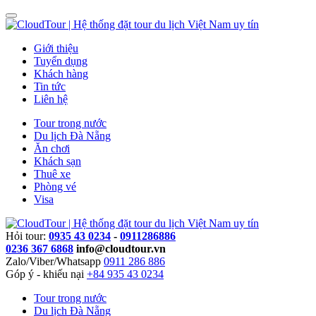
Giới thiệu
Tuyển dụng
Khách hàng
Tin tức
Liên hệ
Tour trong nước
Du lịch Đà Nẵng
Ăn chơi
Khách sạn
Thuê xe
Phòng vé
Visa
Hỏi tour:
0935 43 0234
-
0911286886
0236 367 6868
info@cloudtour.vn
Zalo/Viber/Whatsapp
0911 286 886
Góp ý - khiếu nại
+84 935 43 0234
Tour trong nước
Du lịch Đà Nẵng