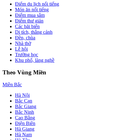
Điểm du lịch nổi tiếng
Món ăn nổi tiếng
Điểm mua sắm
Điểm thư giản
Các bãi biển
Di tích, thắng cảnh
Đền, chùa
Nhà thờ
Lễ hội
Trường học
Khu phố, làng nghề
Theo Vùng Miền
Miền Bắc
Hà Nội
Bắc Cạn
Bắc Giang
Bắc Ninh
Cao Bằng
Điện Biên
Hà Giang
Hà Nam